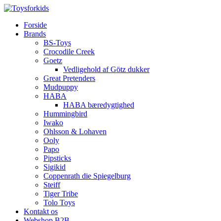
Forside
Brands
BS-Toys
Crocodile Creek
Goetz
Vedligehold af Götz dukker
Great Pretenders
Mudpuppy
HABA
HABA bæredygtighed
Hummingbird
Iwako
Ohlsson & Lohaven
Ooly
Papo
Pipsticks
Sigikid
Coppenrath die Spiegelburg
Steiff
Tiger Tribe
Tolo Toys
Kontakt os
Webshop B2B