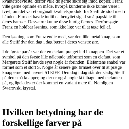
kvalitetsbevidste, derfor ville de gerne sikre sig imod kopier. Franz
ville gerne opfinde en måde, hvorpå kunderne ikke kunne være i
tvivl, om det var et originalt kvalitetsprodukt fra Steiff de stod med i
hånden. Firmaet havde indtil da benyttet sig af små papskilte til
deres bamser. Desværre kunne disse hurtig fjernes. Derfor søgte
Franz en holdbar løsning, som ikke lige var til at tage fejl af.
Den løsning, som Franz endte med, var den lille metal knap, som
alle Steiff dyr den dag i dag bærer i deres venstre øre.
I de første par år var der en elefant præget ind i knappen. Det var et
symbol på den første lille nålepude udformet som en elefant, som
Margarete Steiff havde syet nogle år forinden. Elefantens snabel var
formet som et stort S. Nogle år senere gik firmaet over til at præge
knapperne med navnet STEIFF. Den dag i dag står der stadig Steiff
på den små knapper, og der er også nogle få tilbage med elefanten
på, og ligeledes er der kommet en variant mere til. Nemlig en
Swarovski krystal.
Hvilken betydning har de
forskellige farver på