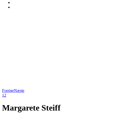
Forrige
Næste
1
2
Margarete Steiff