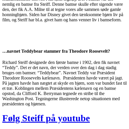
nemlig en bamse fra Steiff. Denne bamse skulle efter sigende være
den, der fik A.A. Milne til at tegne vores alle sammen søde gamle
honningbjørn. Siden har Disney givet den tænksomme bjørn liv på
film, og Steiff har bl.a. givet ham og hans venner liv i bamseform.
…navnet Teddybear stammer fra Theodore Roosevelt?
Richard Steiff designede den første bamse i 1902, den fik navnet
“Teddy”. Det er det navn, der verden over den dag i dag stadig
bruges om bamser. “Teddybear”. Navnet Teddy var Præsident
Theodore Roosevelts kælenavn. Præsidenten havde været på jagt.
På jagten havde han nægtet at skyde en bjørn, som var bundet fast til
et træ. Koblingen mellem Præsidentens kælenavn og en bamse
opstod, da Clifford K. Berryman tegnede en stribe til the
Washington Post. Tegningerne illustrerede netop situationen med
præsidenten og bjørnen.
Følg Steiff på youtube