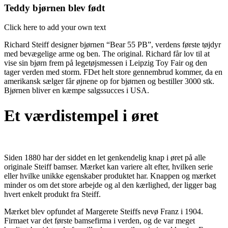
Teddy bjørnen blev født
Click here to add your own text
Richard Steiff designer bjørnen “Bear 55 PB”, verdens første tøjdyr
med bevægelige arme og ben. The original. Richard får lov til at
vise sin bjørn frem på legetøjsmessen i Leipzig Toy Fair og den
tager verden med storm. FDet helt store gennembrud kommer, da en
amerikansk sælger får øjnene op for bjørnen og bestiller 3000 stk.
Bjørnen bliver en kæmpe salgssucces i USA.
Et værdistempel i øret
Siden 1880 har der siddet en let genkendelig knap i øret på alle
originale Steiff bamser. Mærket kan variere alt efter, hvilken serie
eller hvilke unikke egenskaber produktet har. Knappen og mærket
minder os om det store arbejde og al den kærlighed, der ligger bag
hvert enkelt produkt fra Steiff.
Mærket blev opfundet af Margerete Steiffs nevø Franz i 1904.
Firmaet var det første bamsefirma i verden, og de var meget