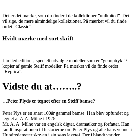
Det er det mærke, som du finder i de kollektioner ”unlimited”. Det
vil sige, de mere almindelige kollektioner. På mærket vil du finde
ordet ”Classic”.
Hvidt mærke med sort skrift
Limited editions, specielt udvalgte modeller som er ”genoptryk” /
kopier af gamle Steiff modeller. På mærket vil du finde ordet
”Replica”.
Vidste du at……..?
…Peter Plyds er tegnet efter en Steiff bamse?
Peter Plys er en snart 100år gammel bamse. Han blev opfundet og
tegnet af A.A. Milne i 1926.
Mr. A. A. Milne var en engelsk digter, dramatiker og forfatter. Han
fandt inspirationen til historierne om Peter Plys og alle hans venner i
Hundredemeter skoven i sin søns legetøj. Der i blandt var der