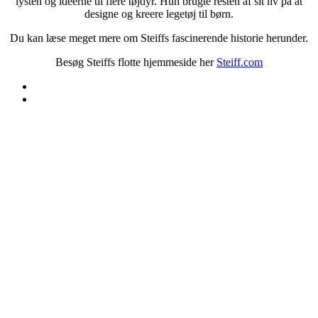
lysten og idéerne til flere tøjdyr. Hun brugte resten af sit liv på at
designe og kreere legetøj til børn.
Du kan læse meget mere om Steiffs fascinerende historie herunder.
Besøg Steiffs flotte hjemmeside her
Steiff.com