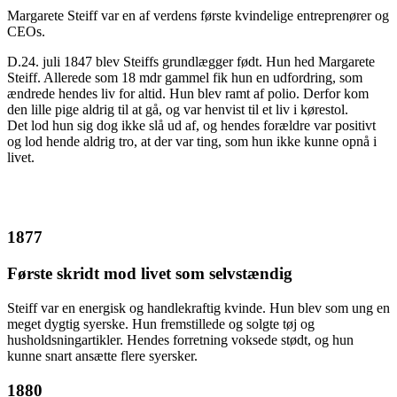
Margarete Steiff var en af verdens første kvindelige entreprenører og
CEOs.
D.24. juli 1847 blev Steiffs grundlægger født. Hun hed Margarete
Steiff. Allerede som 18 mdr gammel fik hun en udfordring, som
ændrede hendes liv for altid. Hun blev ramt af polio. Derfor kom
den lille pige aldrig til at gå, og var henvist til et liv i kørestol.
Det lod hun sig dog ikke slå ud af, og hendes forældre var positivt
og lod hende aldrig tro, at der var ting, som hun ikke kunne opnå i
livet.
1877
Første skridt mod livet som selvstændig
Steiff var en energisk og handlekraftig kvinde. Hun blev som ung en
meget dygtig syerske. Hun fremstillede og solgte tøj og
husholdsningartikler. Hendes forretning voksede stødt, og hun
kunne snart ansætte flere syersker.
1880