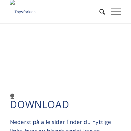
Forrige
Næs
1
2
DOWNLOAD
3
4
Nederst på alle sider finder du nyttige
links, hvor du blandt andet kan se