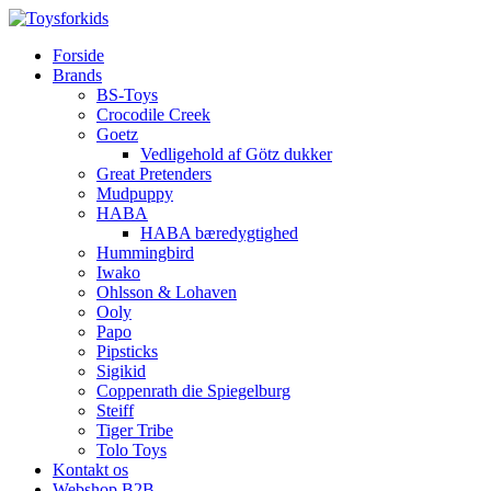
Forside
Brands
BS-Toys
Crocodile Creek
Goetz
Vedligehold af Götz dukker
Great Pretenders
Mudpuppy
HABA
HABA bæredygtighed
Hummingbird
Iwako
Ohlsson & Lohaven
Ooly
Papo
Pipsticks
Sigikid
Coppenrath die Spiegelburg
Steiff
Tiger Tribe
Tolo Toys
Kontakt os
Webshop B2B