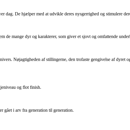
ver dag. De hjælper med at udvikle deres nysgerrighed og stimulere dere
m de mange dyr og karakterer, som giver et sjovt og omfattende unde
t univers. Nøjagtigheden af ​​stillingerne, den trofaste gengivelse af dy
eniveau og flot finish.
er gået i arv fra generation til generation.