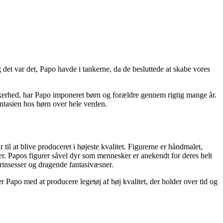
et var det, Papo havde i tankerne, da de besluttede at skabe vores
ikkerhed, har Papo imponeret børn og forældre gennem rigtig mange år.
fantasien hos børn over hele verden.
r til at blive produceret i højeste kvalitet. Figurerne er håndmalet,
r. Papos figurer såvel dyr som mennesker er anekendt for deres helt
prinsesser og dragende fantasivæsner.
er Papo med at producere legetøj af høj kvalitet, der holder over tid og