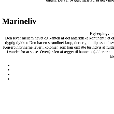
dagen. De var bygget massivt, så det virk
Marineliv
Kejserpingvine
Den lever mellem havet og kanten af ​​det antarktiske kontinent i et 
dygtig dykker. Den har en strømlinet krop, der er godt tilpasset til 
Kejserpingvinerne lever i kolonier, som kan omfatte tusindvis af fugle
i vandet for at spise. Overførslen af ​​ægget til hannens fødder er
kl