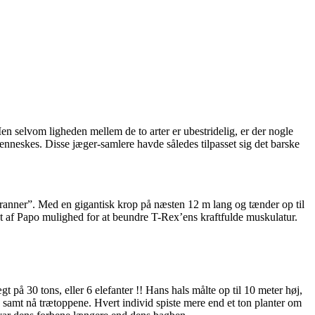
n selvom ligheden mellem de to arter er ubestridelig, er der nogle
nneskes. Disse jæger-samlere havde således tilpasset sig det barske
yranner”. Med en gigantisk krop på næsten 12 m lang og tænder op til
t af Papo mulighed for at beundre T-Rex’ens kraftfulde muskulatur.
å 30 tons, eller 6 elefanter !! Hans hals målte op til 10 meter høj,
 samt nå trætoppene. Hvert individ spiste mere end et ton planter om