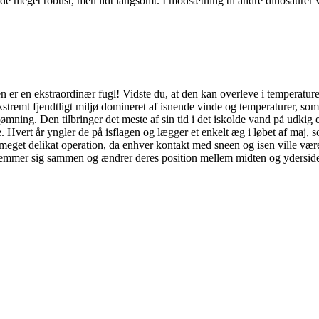
ede meget robust, men lidt langsomt. I modsætning til andre dinosaurer
n er en ekstraordinær fugl! Vidste du, at den kan overleve i temperatur
ekstremt fjendtligt miljø domineret af isnende vinde og temperaturer, som 
svømning. Den tilbringer det meste af sin tid i det iskolde vand på udkig 
. Hvert år yngler de på isflagen og lægger et enkelt æg i løbet af maj, 
 en meget delikat operation, da enhver kontakt med sneen og isen ville væ
emmer sig sammen og ændrer deres position mellem midten og ydersid