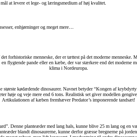
mål at levere et lege- og læringsmedium af høj kvalitet.
prinsesser, enhjørninger og meget mere…
 det forhistoriske menneske, der er tættest på det moderne menneske. Me
 en flygtende pande eller en kæbe, der var stærkere end det moderne me
klima i Nordeuropa.
​​de største kødædende dinosaurer. Navnet betyder “Kongen af ​​krybdyrt
 høje og veje mere end 6 tons. Realistisk set giver modellen gengive
Artikulationen af ​​kæben fremhæver Predator’s imponerende tandsæt!
d”. Denne planteæder med lang hals, kunne blive 25 m lang og en vægt p
 planteæder blandt dinosaurerne, kunne derfor græsse bregnerne på jorden