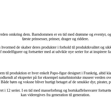
 verden omkring dem. Barndommen er en tid med drømme og eventyr, og d
første prinsesser, prinser, drager og riddere.
u hvormed de skaber deres produkter i forhold til produktkvalitet og s
 ​​modelfigurer og fortsætter med at udvikle nye serier for at inspirere 
rem til produktion er hver enkelt Papo-figur designet i Frankrig, altid kla
odkendt af eksperter på for eksempel naturhistoriske museer verden ove
 Både børn og voksne bliver hurtigt betaget af de smukke dyr, pirater, 
et i 12 serier. I en tid med masseforbrug og bortskaffelsesvarer fortsætt
kan videregives fra generation til generation.